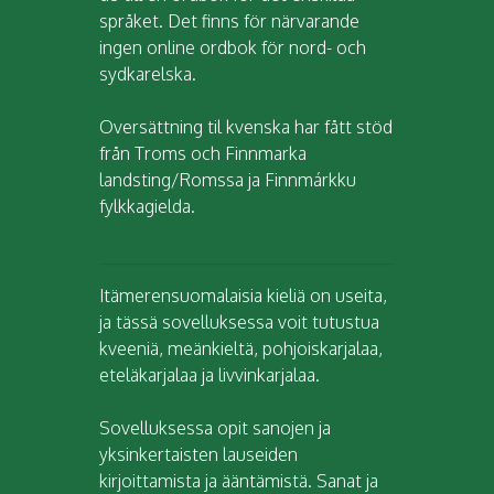
språket. Det finns för närvarande
ingen online ordbok för nord- och
sydkarelska.
Oversättning til kvenska har fått stöd
från Troms och Finnmarka
landsting/Romssa ja Finnmárkku
fylkkagielda.
Itämerensuomalaisia kieliä on useita,
ja tässä sovelluksessa voit tutustua
kveeniä, meänkieltä, pohjoiskarjalaa,
eteläkarjalaa ja livvinkarjalaa.
Sovelluksessa opit sanojen ja
yksinkertaisten lauseiden
kirjoittamista ja ääntämistä. Sanat ja