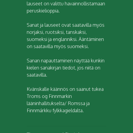
lauseet on valittu havainnollistamaan
peruskielioppia.
Sanat ja lauseet ovat saatavilla myös
norjaksi, ruotsiksi, tanskaksi,
suomeksi ja englanniksi. Ääntäminen
on saatavilla myös suomeksi.
Sanan napauttaminen näyttää kunkin
kielen sanakirjan tiedot, jos niitä on
saatavilla.
Kvänskalle käännös on saanut tukea
Troms og Finnmarkin
lääninhallitukselta/ Romssa ja
Finnmárkku fylkkagieldalta.